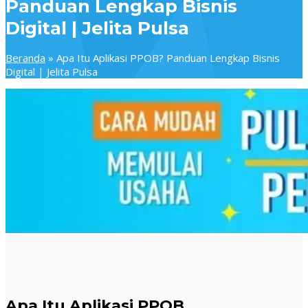
Panduan Lengkap Bisnis
Digital | Jelita Pulsa
Beranda
»
Apa Itu Aplikasi PPOB? Panduan Lengkap Bisnis
Digital | Jelita Pulsa
Apa
Itu
Aplikasi
PPOB?
Panduan
Lengkap
Bisnis
Digital
|
Jelita
Pulsa
Apa Itu Aplikasi PPOB