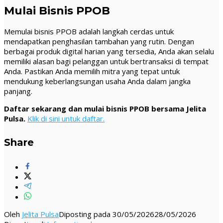
Mulai Bisnis PPOB
Memulai bisnis PPOB adalah langkah cerdas untuk
mendapatkan penghasilan tambahan yang rutin. Dengan
berbagai produk digital harian yang tersedia, Anda akan selalu
memiliki alasan bagi pelanggan untuk bertransaksi di tempat
Anda. Pastikan Anda memilih mitra yang tepat untuk
mendukung keberlangsungan usaha Anda dalam jangka
panjang.
Daftar sekarang dan mulai bisnis PPOB bersama Jelita
Pulsa.
Klik di sini untuk daftar.
Share
Oleh
Jelita Pulsa
Diposting pada
30/05/2026
28/05/2026