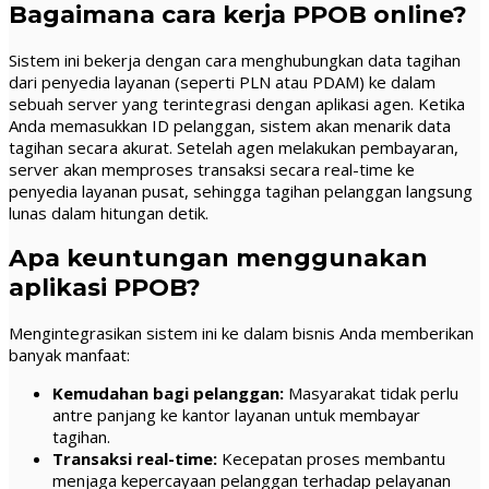
Bagaimana cara kerja PPOB online?
Sistem ini bekerja dengan cara menghubungkan data tagihan
dari penyedia layanan (seperti PLN atau PDAM) ke dalam
sebuah server yang terintegrasi dengan aplikasi agen. Ketika
Anda memasukkan ID pelanggan, sistem akan menarik data
tagihan secara akurat. Setelah agen melakukan pembayaran,
server akan memproses transaksi secara real-time ke
penyedia layanan pusat, sehingga tagihan pelanggan langsung
lunas dalam hitungan detik.
Apa keuntungan menggunakan
aplikasi PPOB?
Mengintegrasikan sistem ini ke dalam bisnis Anda memberikan
banyak manfaat:
Kemudahan bagi pelanggan:
Masyarakat tidak perlu
antre panjang ke kantor layanan untuk membayar
tagihan.
Transaksi real-time:
Kecepatan proses membantu
menjaga kepercayaan pelanggan terhadap pelayanan