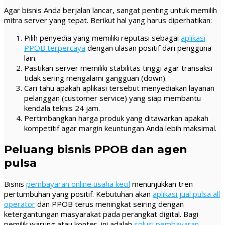
Agar bisnis Anda berjalan lancar, sangat penting untuk memilih
mitra server yang tepat. Berikut hal yang harus diperhatikan:
Pilih penyedia yang memiliki reputasi sebagai
aplikasi
PPOB terpercaya
dengan ulasan positif dari pengguna
lain.
Pastikan server memiliki stabilitas tinggi agar transaksi
tidak sering mengalami gangguan (down).
Cari tahu apakah aplikasi tersebut menyediakan layanan
pelanggan (customer service) yang siap membantu
kendala teknis 24 jam.
Pertimbangkan harga produk yang ditawarkan apakah
kompetitif agar margin keuntungan Anda lebih maksimal.
Peluang bisnis PPOB dan agen
pulsa
Bisnis
pembayaran online usaha kecil
menunjukkan tren
pertumbuhan yang positif. Kebutuhan akan
aplikasi jual pulsa all
operator
dan PPOB terus meningkat seiring dengan
ketergantungan masyarakat pada perangkat digital. Bagi
pemilik warung atau konter, ini adalah
solusi pembayaran