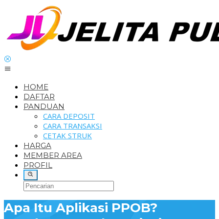
Loncat
ke
konten
HOME
DAFTAR
PANDUAN
CARA DEPOSIT
CARA TRANSAKSI
CETAK STRUK
HARGA
MEMBER AREA
PROFIL
Apa Itu Aplikasi PPOB?