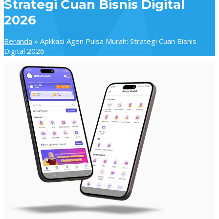
Strategi Cuan Bisnis Digital
2026
Beranda
»
Aplikasi Agen Pulsa Murah: Strategi Cuan Bisnis
Digital 2026
Aplikasi
Agen
Pulsa
Murah:
Strategi
Cuan
Bisnis
Digital
2026