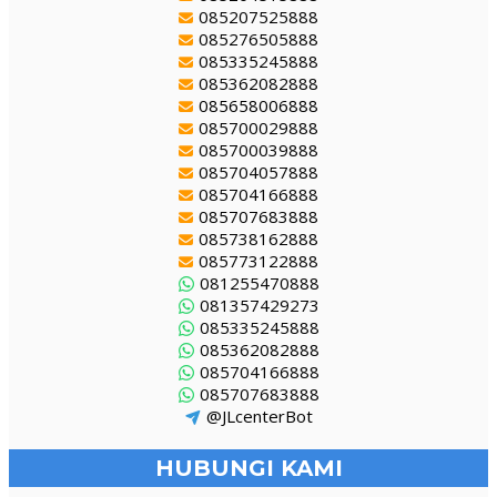
085207525888
085276505888
085335245888
085362082888
085658006888
085700029888
085700039888
085704057888
085704166888
085707683888
085738162888
085773122888
081255470888
081357429273
085335245888
085362082888
085704166888
085707683888
@JLcenterBot
HUBUNGI KAMI