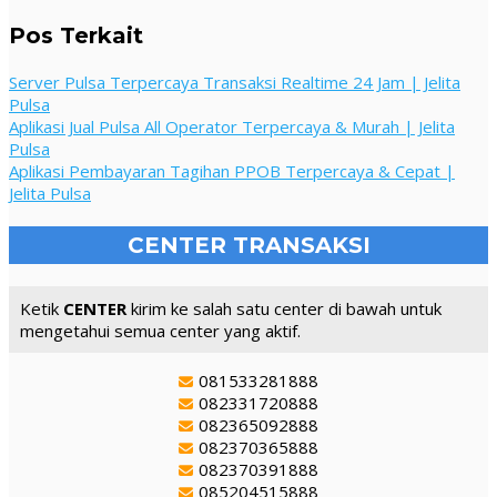
Pos Terkait
Server Pulsa Terpercaya Transaksi Realtime 24 Jam | Jelita
Pulsa
Aplikasi Jual Pulsa All Operator Terpercaya & Murah | Jelita
Pulsa
Aplikasi Pembayaran Tagihan PPOB Terpercaya & Cepat |
Jelita Pulsa
CENTER TRANSAKSI
Ketik
CENTER
kirim ke salah satu center di bawah untuk
mengetahui semua center yang aktif.
081533281888
082331720888
082365092888
082370365888
082370391888
085204515888