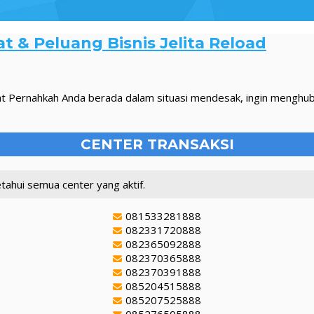
at & Peluang Bisnis Jelita Reload
at Pernahkah Anda berada dalam situasi mendesak, ingin menghu
CENTER TRANSAKSI
tahui semua center yang aktif.
081533281888
082331720888
082365092888
082370365888
082370391888
085204515888
085207525888
085276505888