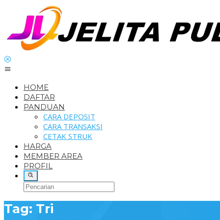
Loncat
ke
konten
HOME
DAFTAR
PANDUAN
CARA DEPOSIT
CARA TRANSAKSI
CETAK STRUK
HARGA
MEMBER AREA
PROFIL
Tag:
Tri